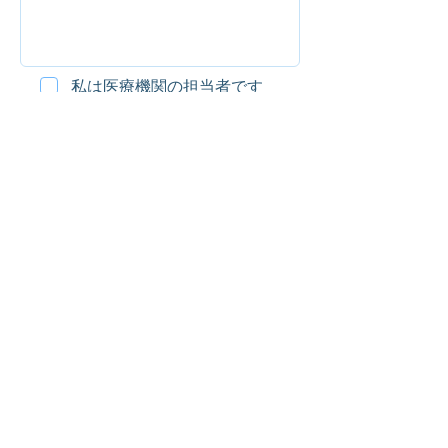
私は医療機関の担当者です
送信
​​株式会社MEDLACインストゥルメントアンドコンサルティング
誰かの1日がちょっぴり明るくなるような医療を
MEDLAC