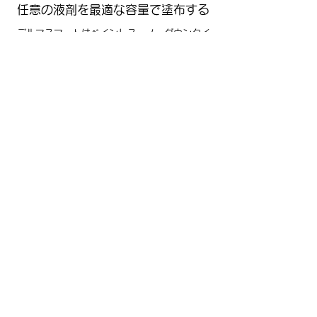
​任意の液剤を最適な容量で塗布する
​デルマスマートはペインレス、ノーダウンタイ
ムのデバイス
​​安定した製品
​​ドイツ製、ベルギー製、日本製のパーツを多用