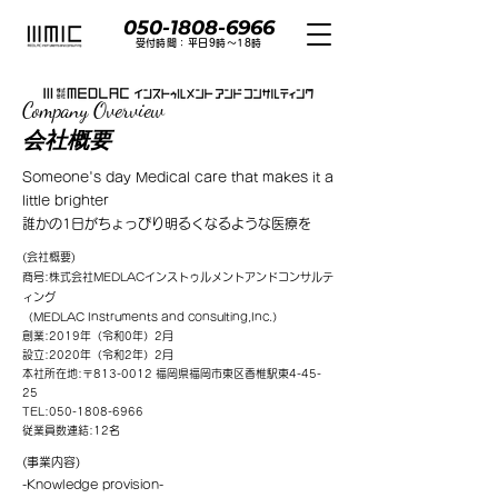
050-1808-6966
​受付時間：平日9時〜18時
Company Overview
Company Overview
会社概要
Someone's day
Medical care that makes it a
little brighter
誰かの1日が
ちょっぴり明るくなるような医療を
(会社概要)
商号:株式会社MEDLACインストゥルメントアンドコンサルテ
ィング
（MEDLAC Instruments and consulting,Inc.）
創業:2019年（令和0年）2月
設立:2020年（令和2年）2月
本社所在地:〒813-0012 福岡県福岡市東区香椎駅東4-45-
25
TEL:050-1808-6966
従業員数連結:12名
(事業内容)
-Knowledge provision-