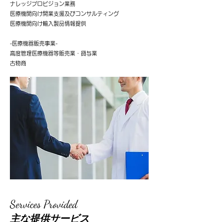
ナレッジプロビジョン業務
医療機関向け開業支援及びコンサルティング
医療機関向け輸入製品情報提供
-医療機器販売事業-
高度管理医療機器等販売業・貸与業
古物商
Services Provided
Services Provided
主な提供サービス