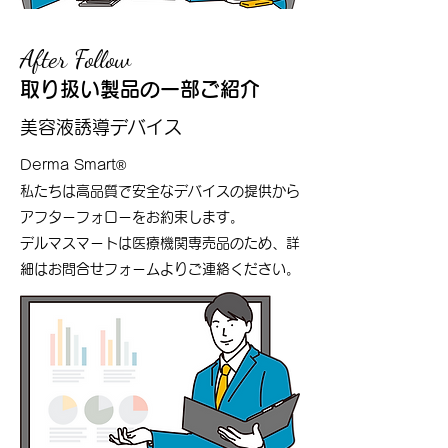
After Follow
After Follow
​取り扱い製品の一部ご紹介
美容液誘導デバイス
Derma Smart®
私たちは高品質で安全なデバイスの提供から
アフターフォローをお約束します。
デルマスマートは医療機関専売品のため、詳
細はお問合せフォームよりご連絡ください。