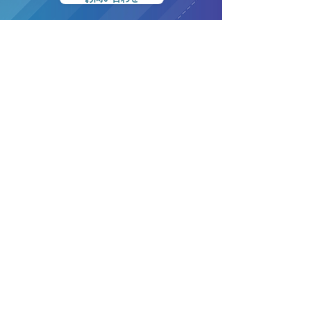
アクセスマップ
MEDLAC,Inc.
〒813-0012 福岡県福岡市東区香椎駅東4丁目45-25
info@medlac.net
代表:
050-1808-6966
Fax:
050-3588-2787
MEDLAC Labo
〒811-0110 福岡県糟屋郡新宮町夜臼２丁目１−２２
MEDLAC Labo 大阪
〒540-0026 大阪府大阪市中央区内本町２丁目１−１９ 内本
町松屋ビル10 403
MEDLAC OSAKA ショールーム
〒540-0026 大阪市中央区内本町2丁目2ー2ウエリスタワー
谷町4丁目2006
MEDLAC,Inc. TOKYO東京営業所
〒160-0023 東京都新宿区西新宿3-5-9 E.T.S.21西新宿3F