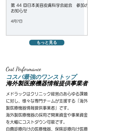
第 44 回日本美容皮膚科学会総会 参加の
お知らせ
4月7日
もっと見る
Cost Performance
Cost Performance
コスパ最強のワンストップ
海外製医療機器情報提供事業者
メドラックはクリニック経営のあらゆる課題
に対し、様々な専門チームが支援する「海外
製医療機器情報提供事業者」です。
海外製医療機器の採用で開業資金や事業資金
を大幅にコストダウン可能です。
自費診療向けの医療機器、保険診療向け医療