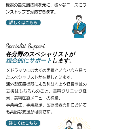
機器の最先端技術を元に、様々なニーズにワ
ンストップで対応できます。
詳しくはこちら
Specialist Support
Specialist Support
各分野のスペシャリストが
総合的にサポート
します。
メドラックには大くの実績とノウハウを持っ
たスペシャリストが在籍しています。
海外製医療機器による利益向上や経費削減の
支援はもちろんのこと、美容クリニック経
営、美容医療メニューの構築、
事業再生、事業継承、医療機器売却において
も高度な支援が可能です。
詳しくはこちら